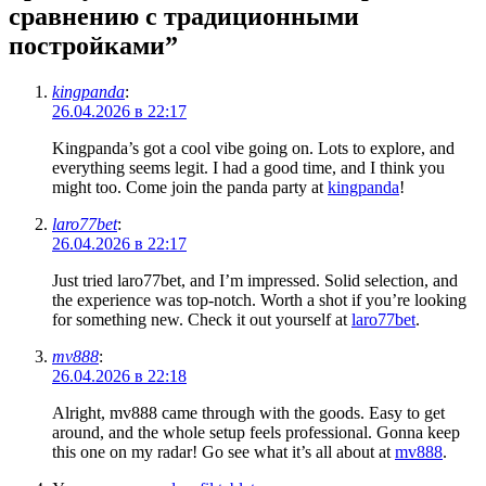
сравнению с традиционными
постройками
”
kingpanda
:
26.04.2026 в 22:17
Kingpanda’s got a cool vibe going on. Lots to explore, and
everything seems legit. I had a good time, and I think you
might too. Come join the panda party at
kingpanda
!
laro77bet
:
26.04.2026 в 22:17
Just tried laro77bet, and I’m impressed. Solid selection, and
the experience was top-notch. Worth a shot if you’re looking
for something new. Check it out yourself at
laro77bet
.
mv888
:
26.04.2026 в 22:18
Alright, mv888 came through with the goods. Easy to get
around, and the whole setup feels professional. Gonna keep
this one on my radar! Go see what it’s all about at
mv888
.