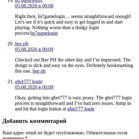
in7gamelogin
:
05.08.2026 в 00:08
Right then, In7gamelogin… seems straightforward enough!
Let’s see if it’s quick and easy to get logged in and start
playing. Nothing worse than a dodgy login
process!
in7gamelogin
bee ph
:
05.08.2026 в 00:09
Checked out Bee PH the other day and I’m impressed. The
design is slick and easy on the eyes. Definitely bookmarking
this one.
bee ph
gbet777 login
:
05.08.2026 в 00:09
Okay, getting into gbet777 is easy peasy. The gbet777 login
process is straightforward and I’ve had zero issues. Jump in
and hit that login button at
gbet777 login
Добавить комментарий
Ваш адрес email не будет опубликован.
Обязательные поля
помечены
*