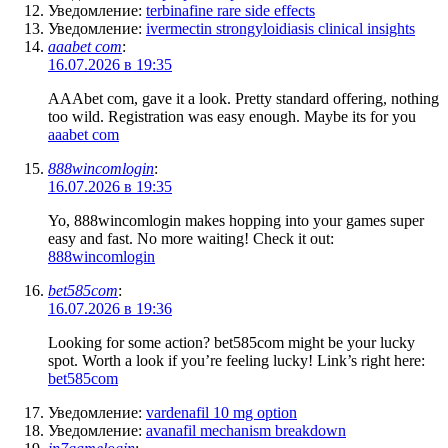
Уведомление:
terbinafine rare side effects
Уведомление:
ivermectin strongyloidiasis clinical insights
aaabet com
:
16.07.2026 в 19:35
AAAbet com, gave it a look. Pretty standard offering, nothing
too wild. Registration was easy enough. Maybe its for you
aaabet com
888wincomlogin
:
16.07.2026 в 19:35
Yo, 888wincomlogin makes hopping into your games super
easy and fast. No more waiting! Check it out:
888wincomlogin
bet585com
:
16.07.2026 в 19:36
Looking for some action? bet585com might be your lucky
spot. Worth a look if you’re feeling lucky! Link’s right here:
bet585com
Уведомление:
vardenafil 10 mg option
Уведомление:
avanafil mechanism breakdown