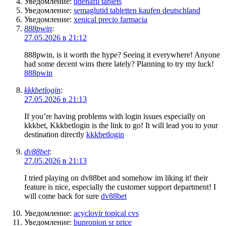
Уведомление:
udenafil tablets
Уведомление:
semaglutid tabletten kaufen deutschland
Уведомление:
xenical precio farmacia
888pwin
:
27.05.2026 в 21:12
888pwin, is it worth the hype? Seeing it everywhere! Anyone
had some decent wins there lately? Planning to try my luck!
888pwin
kkkbetlogin
:
27.05.2026 в 21:13
If you’re having problems with login issues especially on
kkkbet, Kkkbetlogin is the link to go! It will lead you to your
destination directly
kkkbetlogin
dv88bet
:
27.05.2026 в 21:13
I tried playing on dv88bet and somehow im liking it! their
feature is nice, especially the customer support department! I
will come back for sure
dv88bet
Уведомление:
acyclovir topical cvs
Уведомление:
bupropion sr price