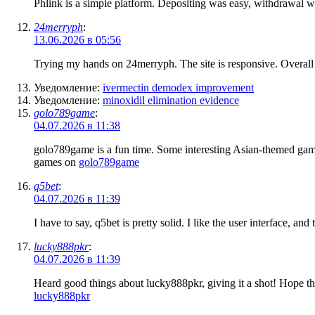
Phlink is a simple platform. Depositing was easy, withdrawal wa
24merryph
:
13.06.2026 в 05:56
Trying my hands on 24merryph. The site is responsive. Overall 
Уведомление:
ivermectin demodex improvement
Уведомление:
minoxidil elimination evidence
golo789game
:
04.07.2026 в 11:38
golo789game is a fun time. Some interesting Asian-themed games
games on
golo789game
q5bet
:
04.07.2026 в 11:39
I have to say, q5bet is pretty solid. I like the user interface, an
lucky888pkr
:
04.07.2026 в 11:39
Heard good things about lucky888pkr, giving it a shot! Hope th
lucky888pkr