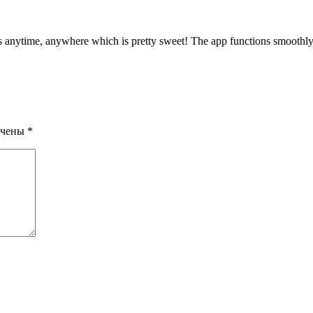
nytime, anywhere which is pretty sweet! The app functions smoothly a
ечены
*