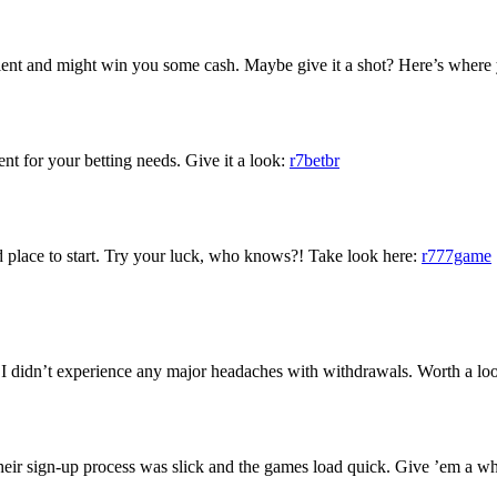
nt and might win you some cash. Maybe give it a shot? Here’s where y
nt for your betting needs. Give it a look:
r7betbr
place to start. Try your luck, who knows?! Take look here:
r777game
I didn’t experience any major headaches with withdrawals. Worth a loo
ir sign-up process was slick and the games load quick. Give ’em a wh