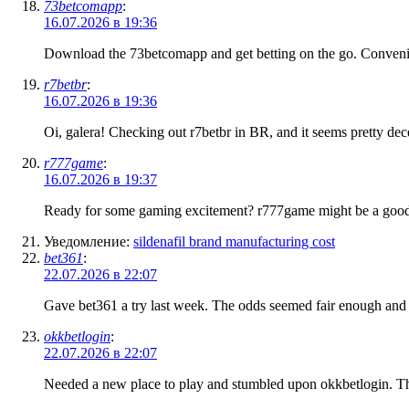
73betcomapp
:
16.07.2026 в 19:36
Download the 73betcomapp and get betting on the go. Convenie
r7betbr
:
16.07.2026 в 19:36
Oi, galera! Checking out r7betbr in BR, and it seems pretty dece
r777game
:
16.07.2026 в 19:37
Ready for some gaming excitement? r777game might be a good 
Уведомление:
sildenafil brand manufacturing cost
bet361
:
22.07.2026 в 22:07
Gave bet361 a try last week. The odds seemed fair enough and 
okkbetlogin
:
22.07.2026 в 22:07
Needed a new place to play and stumbled upon okkbetlogin. The