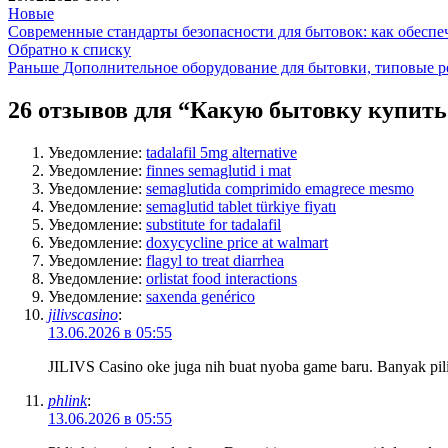
Новые
Современные стандарты безопасности для бытовок: как обеспе
Обратно к списку
Раньше
Дополнительное оборудование для бытовки, типовые 
26 отзывов для “
Какую бытовку купить
Уведомление:
tadalafil 5mg alternative
Уведомление:
finnes semaglutid i mat
Уведомление:
semaglutida comprimido emagrece mesmo
Уведомление:
semaglutid tablet türkiye fiyatı
Уведомление:
substitute for tadalafil
Уведомление:
doxycycline price at walmart
Уведомление:
flagyl to treat diarrhea
Уведомление:
orlistat food interactions
Уведомление:
saxenda genérico
jilivscasino
:
13.06.2026 в 05:55
JILIVS Casino oke juga nih buat nyoba game baru. Banyak pili
phlink
:
13.06.2026 в 05:55