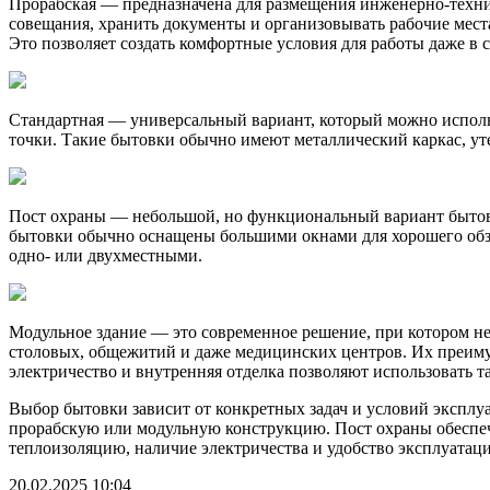
Прорабская — предназначена для размещения инженерно-техни
совещания, хранить документы и организовывать рабочие места
Это позволяет создать комфортные условия для работы даже в
Стандартная — универсальный вариант, который можно исполь
точки. Такие бытовки обычно имеют металлический каркас, уте
Пост охраны — небольшой, но функциональный вариант бытовк
бытовки обычно оснащены большими окнами для хорошего обзор
одно- или двухместными.
Модульное здание — это современное решение, при котором не
столовых, общежитий и даже медицинских центров. Их преимущ
электричество и внутренняя отделка позволяют использовать т
Выбор бытовки зависит от конкретных задач и условий эксплуа
прорабскую или модульную конструкцию. Пост охраны обеспечи
теплоизоляцию, наличие электричества и удобство эксплуатац
20.02.2025 10:04