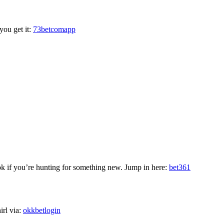
ou get it:
73betcomapp
k if you’re hunting for something new. Jump in here:
bet361
irl via:
okkbetlogin