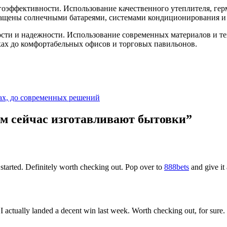
оэффективности. Использование качественного утеплителя, гер
нащены солнечными батареями, системами кондиционирования 
сти и надежности. Использование современных материалов и те
ах до комфортабельных офисов и торговых павильонов.
ах, до современных решений
ом сейчас изготавливают бытовки
”
t started. Definitely worth checking out. Pop over to
888bets
and give it 
 I actually landed a decent win last week. Worth checking out, for sure.