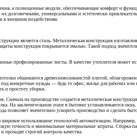
ния, а полноценные модули, обеспечивающие комфорт и функци
ет их долговечными, универсальными и эстетически привлекате
ти к внешним воздействиям.
трукции является сталь. Металлическая конструкция изготавлива
ащиты конструкция покрывается эмалью. Такой подход значител
нные профилированные листы. В качестве утеплителя может испо
 и потолки обшиваются древесноволокнистой плитой, облагорож
 под конкретные нужды — будь то офис, жилье для рабочих или
ь и простоту уборки.
в. Сначала на производстве создается металлическая конструкци
лка. На заключительном этапе в бытовке устанавливаются окна, 
да позволяет значительно ускорить производство и сделать бы
я широкое использование технологий автоматизации. Например,
сокую точность и минимальные материальные затраты. Сборка па
и проходят строгий контроль качества.