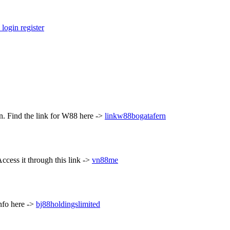
 login register
n. Find the link for W88 here ->
linkw88bogatafern
ccess it through this link ->
vn88me
nfo here ->
bj88holdingslimited