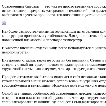
Современные бытовки — это уже не просто временные сооруже
использовании передовых материалов и технологий, что дела
выбираются с учетом прочности, теплоизоляции и устойчивос
Наиболее распространенным материалом для изготовления конс
конструкции прочность и устойчивость. Для дополнительной з
повышенной влажности и перепадов температур.
В качестве внешней отделки чаще всего используются оцинкова
пенополиуретан.
Внутренняя отделка, также не остается без внимания. Стены
создает уютный интерьер и позволяет адаптировать помещение
стружечной плиты с линолеумом, что гарантирует долговечност
Процесс изготовления бытовок включает в себя несколько этапо
устанавливаются внешняяотелка, утеплитель и внутренняя отде
водоснабжения и вентиляции. Использование модульного подхо
Одной из главных особенностей современных методов являетс
лазерного или плазменного оборудования, что гарантирует вы
специализированных линиях, где процессы стандартизированы 