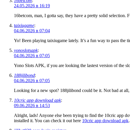
16betcom
:
24.05.2026 в 16:19
16betcom, man, I gotta say, they have a pretty solid selection. 
taixiugame
:
04.06.2026 в 07:04
Yo! Been playing taixiugame lately. It’s a fun way to pass the t
yonoslotsapk
:
04.06.2026 в 07:05
Yono Slots APK, if you are looking the lastest version of the sl
188jilibond
:
04.06.2026 в 07:05
Looking for a new spot? 188jilibond could be it. Not bad at all,
10cric app download apk
:
09.06.2026 в 14:53
Alright, lads! Anyone else been trying to find the 10cric app d
installed it. You can check it out here
10cric app download apk
.