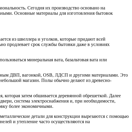
ональность. Сегодня их производство основано на
льными. Основные материалы для изготовления бытовок
ется из швеллера и уголков, которые придают всей
ьно продлевает срок службы бытовки даже в условиях
льзоваться минеральная вата, базальтовая вата или
енным ДВП, вагонкой, OSB, ЛДСП и другими материалами. Это
 небольшой магазин. Полы обычно делают из древесно-
я, которая затем обшивается деревянной обрешеткой. Далее
двери, система электроснабжения и, при необходимости,
товку более экономичными.
 металлические детали для конструкции вырезаются с помощью
нелей и утепление часто осуществляются на