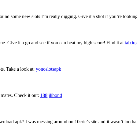
Found some new slots I’m really digging. Give it a shot if you’re lookin
ime. Give it a go and see if you can beat my high score! Find it at
taixi
ots. Take a look at:
yonoslotsapk
 mates. Check it out:
188jilibond
ownload apk? I was messing around on 10cric’s site and it wasn’t too ha