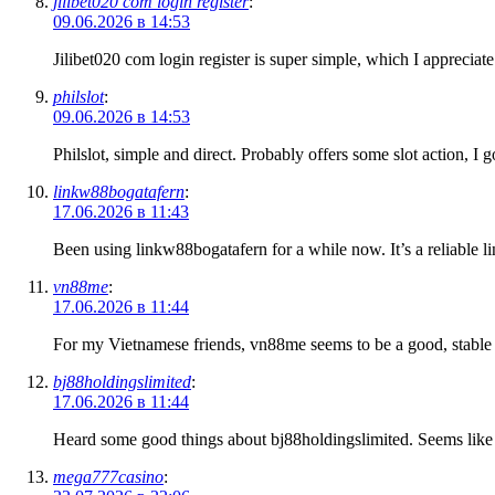
jilibet020 com login register
:
09.06.2026 в 14:53
Jilibet020 com login register is super simple, which I appreciate
philslot
:
09.06.2026 в 14:53
Philslot, simple and direct. Probably offers some slot action, I go
linkw88bogatafern
:
17.06.2026 в 11:43
Been using linkw88bogatafern for a while now. It’s a reliable
vn88me
:
17.06.2026 в 11:44
For my Vietnamese friends, vn88me seems to be a good, stable pl
bj88holdingslimited
:
17.06.2026 в 11:44
Heard some good things about bj88holdingslimited. Seems like a
mega777casino
: