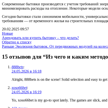
Современные бытовки производятся с учетом требований энерг
минимизировать расходы на отопление. Некоторые модели ос
Сегодня бытовки стали синонимом мобильности, универсально
требованиям — от временного жилья на строительных площадк
20.02.2025 09:57
Новые
Арендовать или купить бытовку – что делать?
Обратно к списку
Раньше
Эволюция бытовок. От передвижных модулей на колес
15 отзывов для “
Из чего и каким метод
888bets
:
24.05.2026 в 16:18
Alright, 888bets is on the scene! Solid selection and easy to ge
xoso66bet
:
24.05.2026 в 16:19
Yo, xoso66bet is my go-to spot lately. The games are slick, and