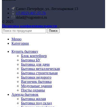
Санкт-Петербург, ул. Лесопарковая 13
+7 (812) 407-37-76
sklad@vagonstroi.ru
© 2025
Политика конфиденциальности
Поиск
Меню
Категории
Купить бытовку
Блок контейнер
Бытовка БУ
Бытовка для дачи
Бытовка металлическая
Бытовка строительная
Бытовки недорого
Вагончик бытовка
Модульные здания
Посты охраны
Аренда бытовок
Бытовка жилая
Бытовка под склад